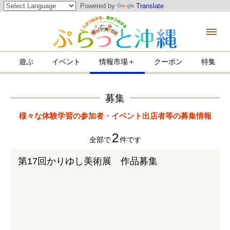
Powered by
Translate
ぶ
遊ぶ
イベント
情報市場＋
クーポン
特集
募集
様々な体験学習の参加者・イベント出店者等の募集情報
2
全部で
件です
第17回かりゆし美術展 作品募集