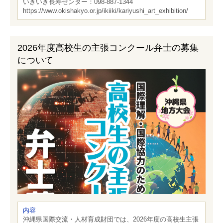
いきいき長寿センター：098-887-1344
https://www.okishakyo.or.jp/ikiiki/kariyushi_art_exhibition/
2026年度高校生の主張コンクール弁士の募集
について
内容
沖縄県国際交流・人材育成財団では、2026年度の高校生主張