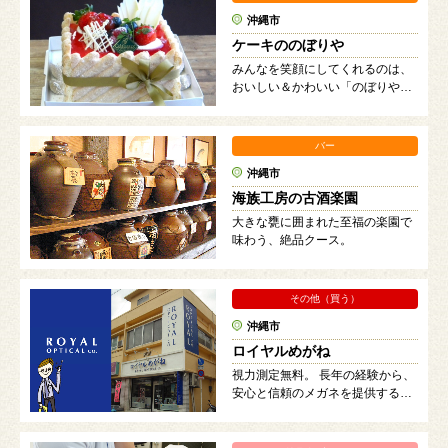
沖縄市
ケーキののぼりや
みんなを笑顔にしてくれるのは、
おいしい＆かわいい「のぼりや」
のケーキ。
バー
沖縄市
海族工房の古酒楽園
大きな甕に囲まれた至福の楽園で
味わう、絶品クース。
その他（買う）
沖縄市
ロイヤルめがね
視力測定無料。 長年の経験から、
安心と信頼のメガネを提供する
「ロイヤルめがね」