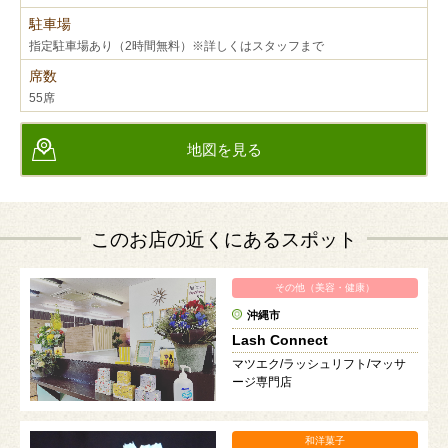
駐車場
指定駐車場あり（2時間無料）※詳しくはスタッフまで
席数
55席
地図を見る
このお店の近くにあるスポット
その他（美容・健康）
沖縄市
Lash Connect
マツエク/ラッシュリフト/マッサ
ージ専門店
和洋菓子