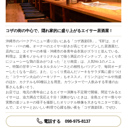
コザの街の中心で、隠れ家的に盛り上がるエイサー居酒屋！
沖縄市のパークアベニュー通り沿いにある「コザ酒楽EB」。“EB”は、エイ
サー・バーの略。オーナーのエイサー好きが高じてオープンした居酒屋だ。
店内には、エイサーの本場・沖縄市の各青年会衣装がズラリと並んでいる。
料理は、定番モノからオリジナルまで揃う満足のラインナップ。さっくり衣
にジューシーな鶏の旨みがつまった「とり南蛮」は、人気No.1のメニュ
ー。特製の甘辛ソース＆タルタルソースとの相性もバツグンで、毎回オーダ
ーしたくなる一品だ。また、じっくり煮込んだソーキをサラダ風に盛りつけ
た「コラーゲン火山のソーキソテー」もオススメ。ドリンクはビールや泡盛
のほか、カクテルも60種以上を用意。カウンターで一人飲みする常連のお
客さんも多いそう。
お店では、地元の青年会によるエイサー演舞を不定期で開催。間近でみるエ
イサーは、迫力満点で見応え十分！演舞がないときは、全島エイサー祭りや
実際の道ジュネーの様子を撮影したオリジナル映像を大きなモニターで楽し
んで。エイサーとおいしい料理で心躍る熱い夜を「コザ酒楽EB」でぜひ。
電話する 098-975-8137