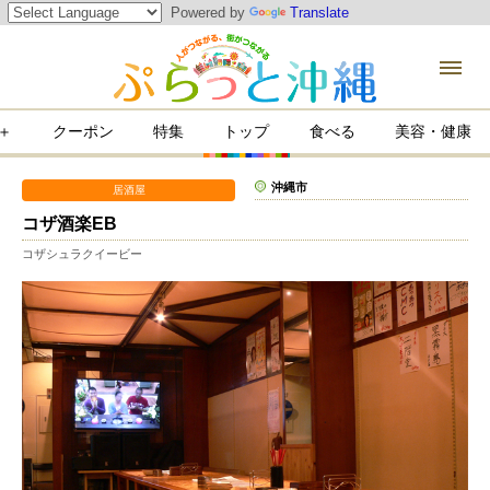
Powered by
Translate
＋
クーポン
特集
トップ
食べる
美容・健康
康
沖縄市
居酒屋
コザ酒楽EB
コザシュラクイービー