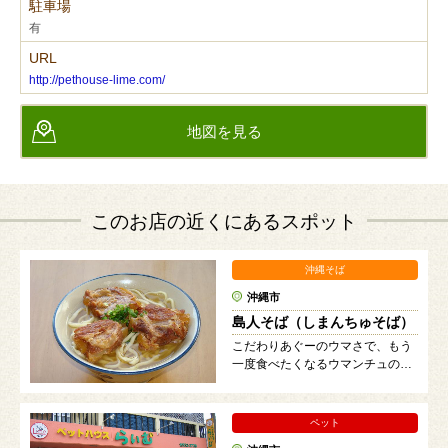
駐車場
有
URL
http://pethouse-lime.com/
地図を見る
このお店の近くにあるスポット
沖縄そば
沖縄市
島人そば（しまんちゅそば）
こだわりあぐーのウマさで、もう
一度食べたくなるウマンチュのそ
ば！
ペット