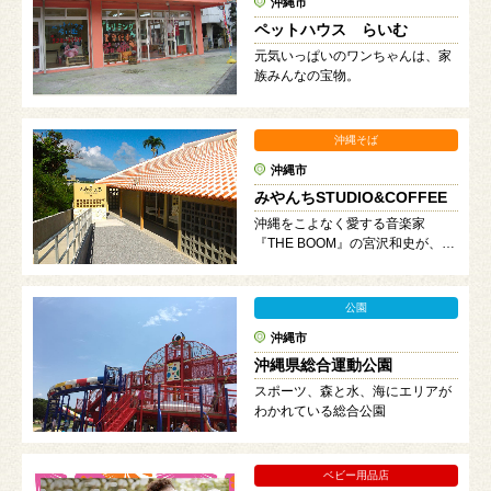
沖縄市
ペットハウス らいむ
元気いっぱいのワンちゃんは、家
族みんなの宝物。
沖縄そば
沖縄市
みやんちSTUDIO&COFFEE
沖縄をこよなく愛する音楽家
『THE BOOM』の宮沢和史が、コ
ンセプトからメニューまでをプロ
デュース。
公園
沖縄市
沖縄県総合運動公園
スポーツ、森と水、海にエリアが
わかれている総合公園
ベビー用品店