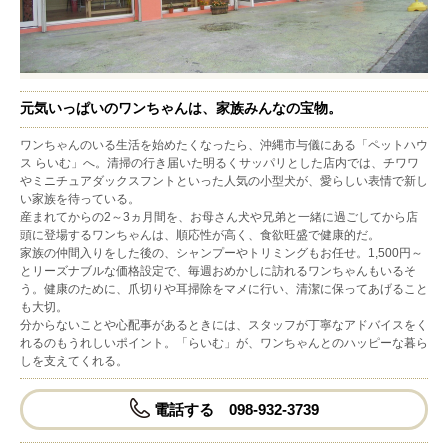
元気いっぱいのワンちゃんは、家族みんなの宝物。
ワンちゃんのいる生活を始めたくなったら、沖縄市与儀にある「ペットハウ
ス らいむ」へ。清掃の行き届いた明るくサッパリとした店内では、チワワ
やミニチュアダックスフントといった人気の小型犬が、愛らしい表情で新し
い家族を待っている。
産まれてからの2～3ヵ月間を、お母さん犬や兄弟と一緒に過ごしてから店
頭に登場するワンちゃんは、順応性が高く、食欲旺盛で健康的だ。
家族の仲間入りをした後の、シャンプーやトリミングもお任せ。1,500円～
とリーズナブルな価格設定で、毎週おめかしに訪れるワンちゃんもいるそ
う。健康のために、爪切りや耳掃除をマメに行い、清潔に保ってあげること
も大切。
分からないことや心配事があるときには、スタッフが丁寧なアドバイスをく
れるのもうれしいポイント。「らいむ」が、ワンちゃんとのハッピーな暮ら
しを支えてくれる。
電話する 098-932-3739