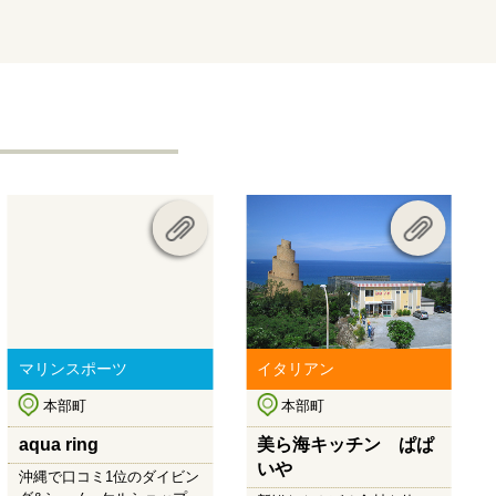
マリンスポーツ
イタリアン
本部町
本部町
aqua ring
美ら海キッチン ぱぱ
いや
沖縄で口コミ1位のダイビン