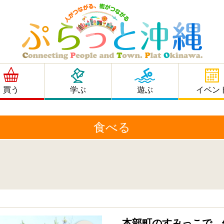
買う
学ぶ
遊ぶ
イベン
食べる
本部町のすみっこで、