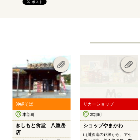
沖縄そば
リカーショップ
本部町
本部町
きしもと食堂 八重岳
ショップやまかわ
店
山川酒造の銘酒から、アセ