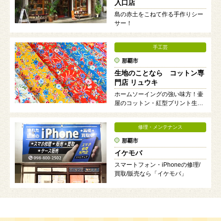
入口店
島の赤土をこねて作る手作りシー
サー！
手工芸
那覇市
生地のことなら コットン専
門店 リュウキ
ホームソーイングの強い味方！壷
屋のコットン・紅型プリント生地
専門店
修理・メンテナンス
那覇市
イケモバ
スマートフォン・iPhoneの修理/
買取/販売なら「イケモバ」