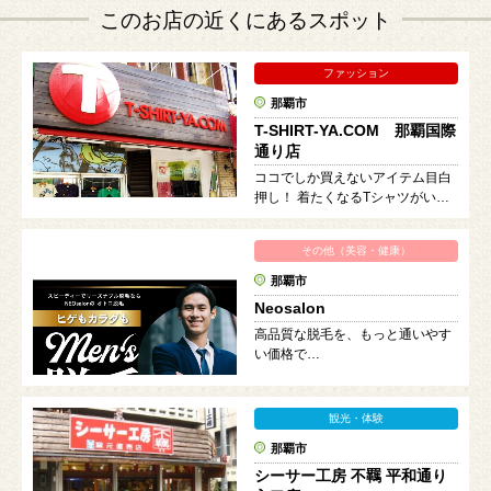
このお店の近くにあるスポット
ファッション
那覇市
T-SHIRT-YA.COM 那覇国際
通り店
ココでしか買えないアイテム目白
押し！ 着たくなるTシャツがいっ
ぱい！！
その他（美容・健康）
那覇市
Neosalon
高品質な脱毛を、もっと通いやす
い価格で…
観光・体験
那覇市
シーサー工房 不羈 平和通り