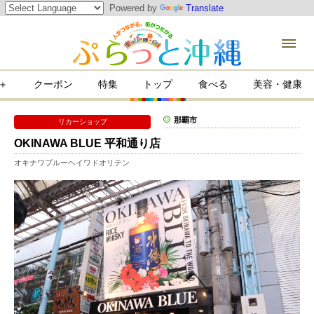
Powered by
Translate
＋
クーポン
特集
トップ
食べる
美容・健康
康
那覇市
リカーショップ
OKINAWA BLUE 平和通り店
オキナワブルーヘイワドオリテン