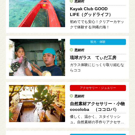
恩納村
Kayak Club GOOD
LIFE（グッドライフ）
初めてでも安心！クリアーカヤッ
クで体験する沖縄の海！
観光・体験
恩納村
琉球ガラス てぃだ工房
ガラス体験にじっくり取り組むな
らココ
アクセサリー・ジュエリー
恩納村
自然素材アクセサリー・小物
cocoloba （ココロバ）
優しく、温かく、スタイリッシ
ュ。自然素材の手作りアクセサリ
ー