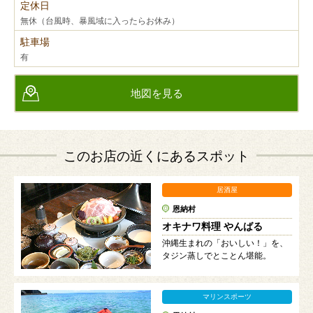
定休日
無休（台風時、暴風域に入ったらお休み）
駐車場
有
地図を見る
このお店の近くにあるスポット
居酒屋
恩納村
オキナワ料理 やんばる
沖縄生まれの「おいしい！」を、
タジン蒸しでとことん堪能。
マリンスポーツ