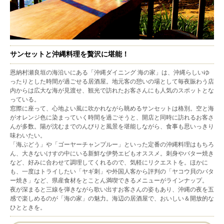
サンセットと沖縄料理を贅沢に堪能！
恩納村瀬良垣の海沿いにある「沖縄ダイニング 海の家」は、沖縄らしいゆ
ったりとした時間が過ごせる居酒屋。地元客の憩いの場として毎夜賑わう店
内からは広大な海が見渡せ、観光で訪れたお客さんにも人気のスポットとな
っている。
窓際に座って、心地よい風に吹かれながら眺めるサンセットは格別。空と海
がオレンジ色に染まっていく時間を過ごそうと、開店と同時に訪れるお客さ
んが多数。陽が沈むまでのんびりと風景を堪能しながら、食事も思いっきり
味わいたい。
「海ぶどう」や「ゴーヤーチャンプルー」といった定番の沖縄料理はもちろ
ん、大きないけすの中にいる新鮮な伊勢エビもオススメ。刺身やバター焼き
など、好みに合わせて調理してくれるので、気軽にリクエストを。ほかに
も、一度はトライしたい「ヤギ刺」や外国人客から評判の「ヤコウ貝のバタ
ー焼き」など、県産食材をとことん満喫できるメニューがラインナップ。
夜が深まると三線を弾きながら歌い出すお客さんの姿もあり、沖縄の夜を五
感で楽しめるのが「海の家」の魅力。海辺の居酒屋で、おいしい＆開放的な
ひとときを。