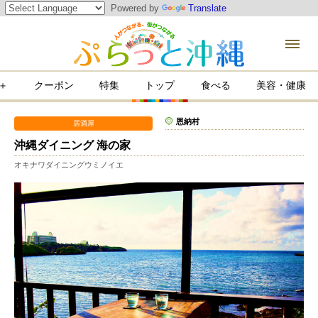
Powered by
Translate
＋
クーポン
特集
トップ
食べる
美容・健康
康
恩納村
居酒屋
沖縄ダイニング 海の家
オキナワダイニングウミノイエ