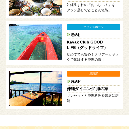
沖縄生まれの「おいしい！」を、
タジン蒸しでとことん堪能。
マリンスポーツ
恩納村
Kayak Club GOOD
LIFE（グッドライフ）
初めてでも安心！クリアーカヤッ
クで体験する沖縄の海！
居酒屋
恩納村
沖縄ダイニング 海の家
サンセットと沖縄料理を贅沢に堪
能！