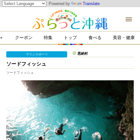
Powered by
Translate
＋
クーポン
特集
トップ
食べる
美容・健康
康
恩納村
マリンスポーツ
ソードフィッシュ
ソードフィッシュ